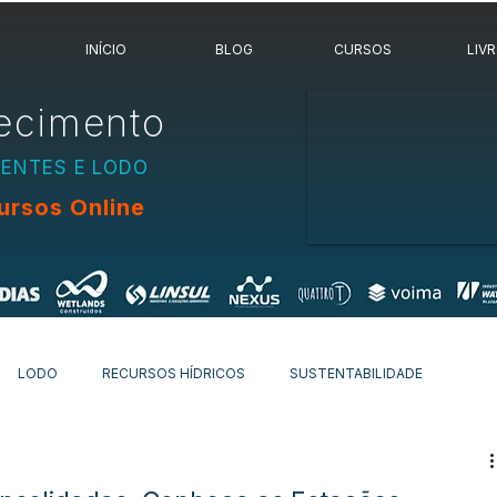
INÍCIO
BLOG
CURSOS
LIV
ecimento
UENTES E LODO
ursos Online
LODO
RECURSOS HÍDRICOS
SUSTENTABILIDADE
OVIDADES
OUTROS