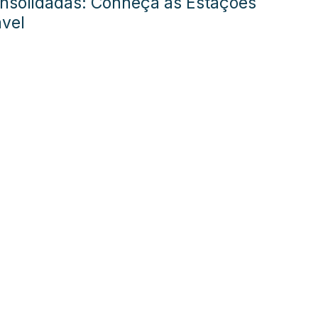
nsolidadas: Conheça as Estações
vel