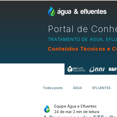
Portal de Conh
TRATAMENTO DE ÁGUA, EFL
Conteúdos Técnicos e C
Apoio:
Todos posts
ÁGUA
EFLUENTES
Equipe Água e Efluentes
EQUIPAMENTOS
CURSOS
N
24 de mar.
2 min de leitura