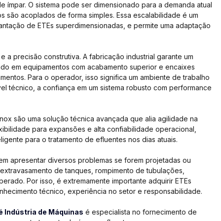
de ímpar. O sistema pode ser dimensionado para a demanda atual 
 são acoplados de forma simples. Essa escalabilidade é um 
implantação de ETEs superdimensionadas, e permite uma adaptação 
 a precisão construtiva. A fabricação industrial garante um 
tando em equipamentos com acabamento superior e encaixes 
amentos. Para o operador, isso significa um ambiente de trabalho 
vel técnico, a confiança em um sistema robusto com performance 
ox são uma solução técnica avançada que alia agilidade na 
ibilidade para expansões e alta confiabilidade operacional, 
gente para o tratamento de efluentes nos dias atuais.
m apresentar diversos problemas se forem projetadas ou 
extravasamento de tanques, rompimento de tubulações, 
perado. Por isso, é extremamente importante adquirir ETEs 
ecimento técnico, experiência no setor e responsabilidade.
é Indústria de Máquinas
 é especialista no fornecimento de 