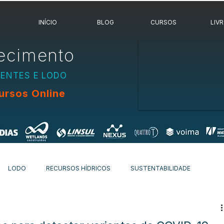
INÍCIO
BLOG
CURSOS
LIV
ecimento
UENTES E LODO
ursos Online
LODO
RECURSOS HÍDRICOS
SUSTENTABILIDADE
OVIDADES
OUTROS