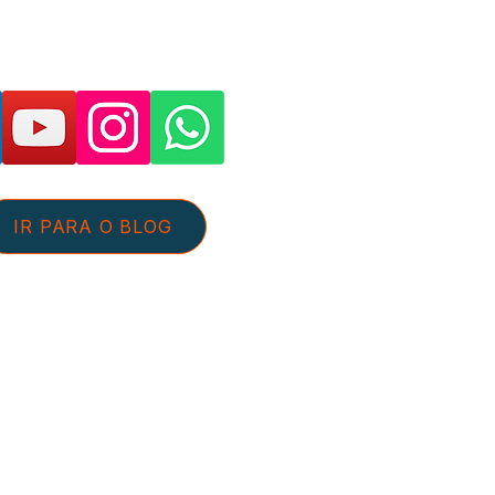
as páginas e suporte:
IR PARA O BLOG
tato@aguaeefluentes.com.br
+55 54 98126-5359
 de Privacidade
Sobre nós
pante do Programa de Associados da
 Afiliados do Mercado Livre, somos
las compras qualificadas efetuadas.