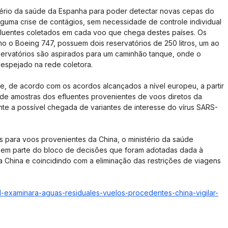
tério da saúde da Espanha para poder detectar novas cepas do 
lguma crise de contágios, sem necessidade de controle individual 
fluentes coletados em cada voo que chega destes países. Os 
mo o Boeing 747, possuem dois reservatórios de 250 litros, um ao 
servatórios são aspirados para um caminhão tanque, onde o 
despejado na rede coletora. 
ue, de acordo com os acordos alcançados a nível europeu, a partir 
 de amostras dos efluentes provenientes de voos diretos da 
te a possível chegada de variantes de interesse do vírus SARS-
 para voos provenientes da China, o ministério da saúde 
zem parte do bloco de decisões que foram adotadas dada à 
 China e coincidindo com a eliminação das restrições de viagens 
d-examinara-aguas-residuales-vuelos-procedentes-china-vigilar-