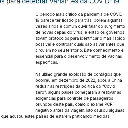
es para detectar variantes da COVID-19
O período mais crítico da pandemia de COVID-
19 parece ter ficado para trás, porém algumas 
vezes ainda é comum ouvir falar do surgimento 
de novas cepas do vírus, e então os governos 
ativam protocolos para identificar o mais rápido 
possível e controlar quais são as variantes que 
circulam no seu território. Este conhecimento é 
essencial para o desenvolvimento de vacinas 
específicas.
Na último grande explosão de contágios que 
ocorreu em dezembro de 2022, após a China 
reduzir as restrições da política do “Covid 
zero”, alguns países começaram a reativar as 
exigências para controle de passageiros 
oriundos deste país, como o exame PCR 
negativo antes da viagem. Isto causou algumas 
, que acusou estes países de estarem praticando medidas 
 