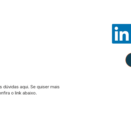
Noss
E-mail:
con
WhatsApp:
Política
Como partici
Amazon, e de
remunerados pe