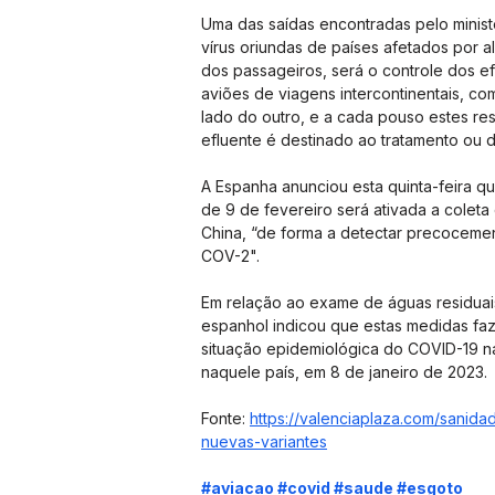
Uma das saídas encontradas pelo minis
vírus oriundas de países afetados por a
dos passageiros, será o controle dos e
aviões de viagens intercontinentais, co
lado do outro, e a cada pouso estes re
efluente é destinado ao tratamento ou 
A Espanha anunciou esta quinta-feira q
de 9 de fevereiro será ativada a coleta
China, “de forma a detectar precocemen
COV-2".
Em relação ao exame de águas residuais
espanhol indicou que estas medidas fa
situação epidemiológica do COVID-19 na
naquele país, em 8 de janeiro de 2023.
Fonte: 
https://valenciaplaza.com/sanida
nuevas-variantes
#aviacao
#covid
#saude
#esgoto