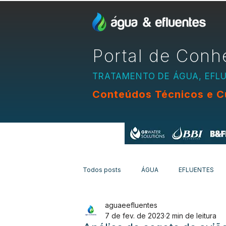
Portal de Conh
TRATAMENTO DE ÁGUA, EFL
Conteúdos Técnicos e C
Apoio:
Todos posts
ÁGUA
EFLUENTES
aguaeefluentes
EQUIPAMENTOS
CURSOS
N
7 de fev. de 2023
2 min de leitura