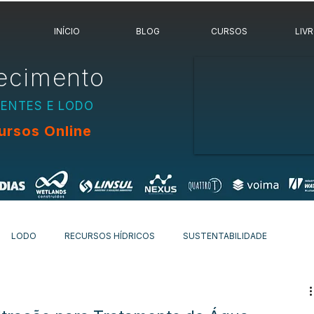
INÍCIO
BLOG
CURSOS
LIV
ecimento
UENTES E LODO
ursos Online
LODO
RECURSOS HÍDRICOS
SUSTENTABILIDADE
OVIDADES
OUTROS