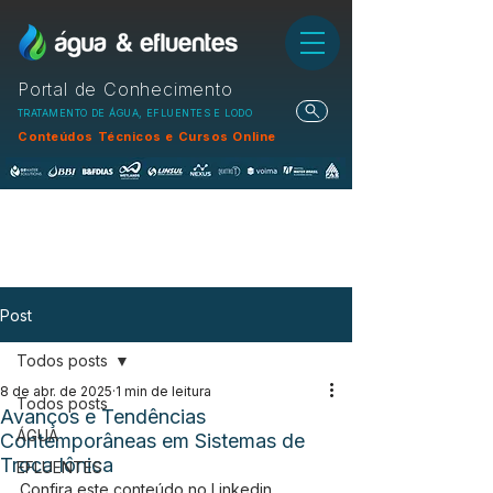
Portal de Conhecimento
TRATAMENTO DE ÁGUA, EFLUENTES E LODO
Conteúdos Técnicos e Cursos Online
Post
Todos posts
8 de abr. de 2025
1 min de leitura
Todos posts
Avanços e Tendências
ÁGUA
Contemporâneas em Sistemas de
Troca Iônica
EFLUENTES
Confira este conteúdo no Linkedin 