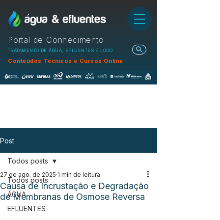
Portal de Conhecimento
TRATAMENTO DE ÁGUA, EFLUENTES E LODO
Conteúdos Técnicos e Cursos Online
Post
Todos posts
27 de ago. de 2025
1 min de leitura
Todos posts
Causa de Incrustação e Degradação
ÁGUA
de Membranas de Osmose Reversa
EFLUENTES