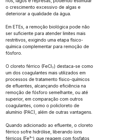
rios, lagos e represas, podendo estimular 
o crescimento excessivo de algas e 
deteriorar a qualidade da água. 
Em ETEs, a remoção biológica pode não 
ser suficiente para atender limites mais 
restritivos, exigindo uma etapa físico-
química complementar para remoção de 
fósforo.
O cloreto férrico (FeCl₃) destaca-se como 
um dos coagulantes mais utilizados em 
processos de tratamento físico-químicos 
de efluentes, alcançando eficiência na 
remoção de fósforo semelhante, ou até 
superior, em comparação com outros 
coagulantes, como o policloreto de 
alumínio (PAC), além de outras vantagens.
Quando adicionado ao efluente, o cloreto 
férrico sofre hidrólise, liberando íons 
férricos (Fe³⁺) que reagem com fosfatos 