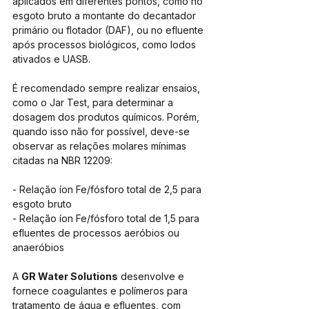
aplicados em diferentes pontos, como no 
esgoto bruto a montante do decantador 
primário ou flotador (DAF), ou no efluente 
após processos biológicos, como lodos 
ativados e UASB.
É recomendado sempre realizar ensaios, 
como o Jar Test, para determinar a 
dosagem dos produtos químicos. Porém, 
quando isso não for possível, deve-se 
observar as relações molares mínimas 
citadas na NBR 12209:
- Relação íon Fe/fósforo total de 2,5 para 
esgoto bruto
- Relação íon Fe/fósforo total de 1,5 para 
efluentes de processos aeróbios ou 
anaeróbios
A 
GR Water Solutions
 desenvolve e 
fornece coagulantes e polímeros para 
tratamento de água e efluentes, com 