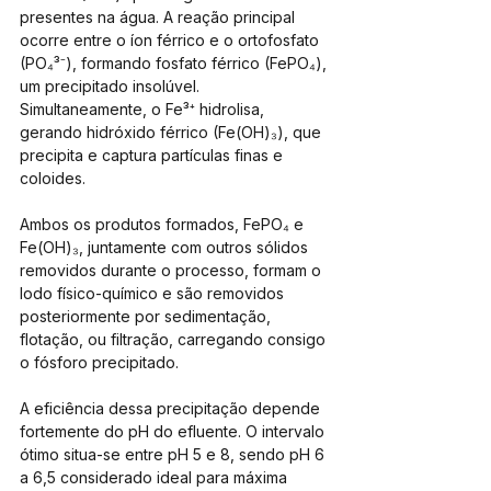
presentes na água. A reação principal 
ocorre entre o íon férrico e o ortofosfato 
(PO₄³⁻), formando fosfato férrico (FePO₄), 
um precipitado insolúvel. 
Simultaneamente, o Fe³⁺ hidrolisa, 
gerando hidróxido férrico (Fe(OH)₃), que 
precipita e captura partículas finas e 
coloides.
Ambos os produtos formados, FePO₄ e 
Fe(OH)₃, juntamente com outros sólidos 
removidos durante o processo, formam o 
lodo físico-químico e são removidos 
posteriormente por sedimentação, 
flotação, ou filtração, carregando consigo 
o fósforo precipitado.
A eficiência dessa precipitação depende 
fortemente do pH do efluente. O intervalo 
ótimo situa-se entre pH 5 e 8, sendo pH 6 
a 6,5 considerado ideal para máxima 