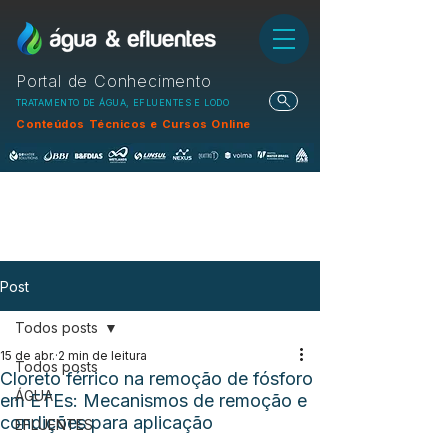
Portal de Conhecimento
TRATAMENTO DE ÁGUA, EFLUENTES E LODO
Conteúdos Técnicos e Cursos Online
Post
Todos posts
15 de abr.
2 min de leitura
Todos posts
Cloreto férrico na remoção de fósforo
ÁGUA
em ETEs: Mecanismos de remoção e
condições para aplicação
EFLUENTES