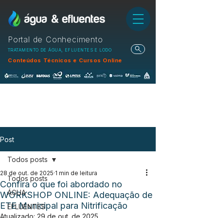
Portal de Conhecimento
TRATAMENTO DE ÁGUA, EFLUENTES E LODO
Conteúdos Técnicos e Cursos Online
Post
Todos posts
28 de out. de 2025
1 min de leitura
Todos posts
Confira o que foi abordado no
ÁGUA
WORKSHOP ONLINE: Adequação de
ETE Municipal para Nitrificação
EFLUENTES
Atualizado:
29 de out. de 2025