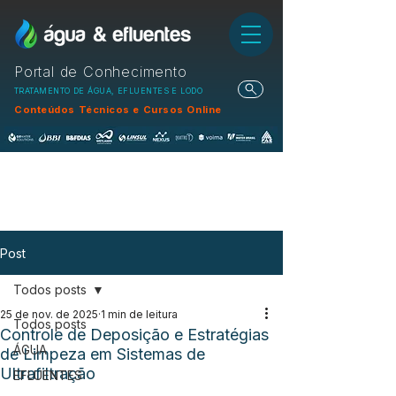
Portal de Conhecimento
TRATAMENTO DE ÁGUA, EFLUENTES E LODO
Conteúdos Técnicos e Cursos Online
Post
Todos posts
25 de nov. de 2025
1 min de leitura
Todos posts
Controle de Deposição e Estratégias
ÁGUA
de Limpeza em Sistemas de
Ultrafiltração
EFLUENTES