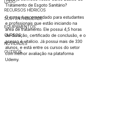
LODO
Tratamento de Esgoto Sanitário?
RECURSOS HÍDRICOS
O curso é recomendado para estudantes 
SUSTENTABILIDADE
e profissionais que estão iniciando na 
EQUIPAMENTOS
área de tratamento. Ele possui 4,5 horas 
CURSOS
de duração, certificado de conclusão, e o 
acesso é vitalício. Já possui mais de 330 
NOVIDADES
alunos, e está entre os cursos do setor 
OUTROS
com melhor avaliação na plataforma 
Udemy.