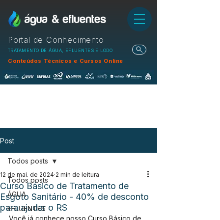
Portal de Conhecimento
TRATAMENTO DE ÁGUA, EFLUENTES E LODO
Conteúdos Técnicos e Cursos Online
Post
Todos posts
12 de mai. de 2024
2 min de leitura
Todos posts
Curso Básico de Tratamento de
ÁGUA
Esgoto Sanitário - 40% de desconto
para ajudar o RS
EFLUENTES
Você já conhece nosso Curso Básico de 