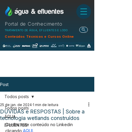
Portal de Conhecimento
TRATAMENTO DE ÁGUA, EFLUENTES E LODO
Conteúdos Técnicos e Cursos Online
Post
Todos posts
25 de jan. de 2024
1 min de leitura
Todos posts
DÚVIDAS e RESPOSTAS | Sobre a
ÁGUA
tecnologia wetlands construídos
Confira este conteúdo no Linkedin 
EFLUENTES
clicando 
AQUI
.