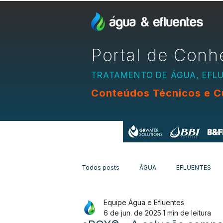
Portal de Conh
TRATAMENTO DE ÁGUA, EFL
Conteúdos Técnicos e C
Apoio:
Todos posts
ÁGUA
EFLUENTES
Equipe Água e Efluentes
EQUIPAMENTOS
CURSOS
N
6 de jun. de 2025
1 min de leitura