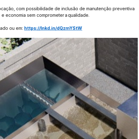
ocação, com possibilidade de inclusão de manutenção preventiva 
ão e economia sem comprometer a qualidade.
lado ou em: 
https://lnkd.in/dQzmYStW