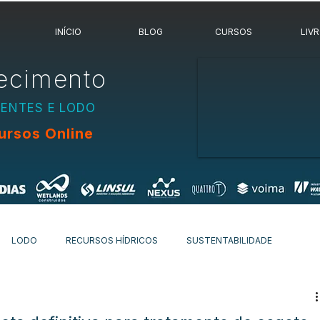
INÍCIO
BLOG
CURSOS
LIV
ecimento
UENTES E LODO
ursos Online
LODO
RECURSOS HÍDRICOS
SUSTENTABILIDADE
OVIDADES
OUTROS