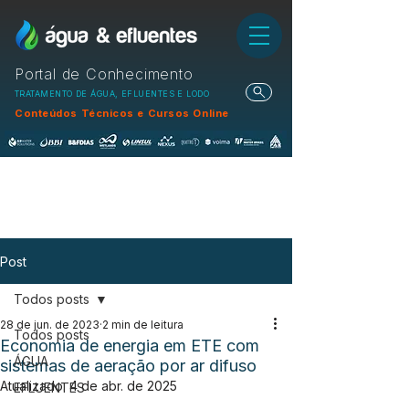
Portal de Conhecimento
TRATAMENTO DE ÁGUA, EFLUENTES E LODO
Conteúdos Técnicos e Cursos Online
Post
Todos posts
28 de jun. de 2023
2 min de leitura
Todos posts
Economia de energia em ETE com
ÁGUA
sistemas de aeração por ar difuso
Atualizado:
4 de abr. de 2025
EFLUENTES