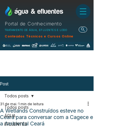
Portal de Conhecimento
TRATAMENTO DE ÁGUA, EFLUENTES E LODO
Conteúdos Técnicos e Cursos Online
Post
Todos posts
31 de mai.
1 min de leitura
Todos posts
A Wetlands Construídos esteve no
ÁGUA
Ceará para conversar com a Cagece e
a Ambiental Ceará
EFLUENTES