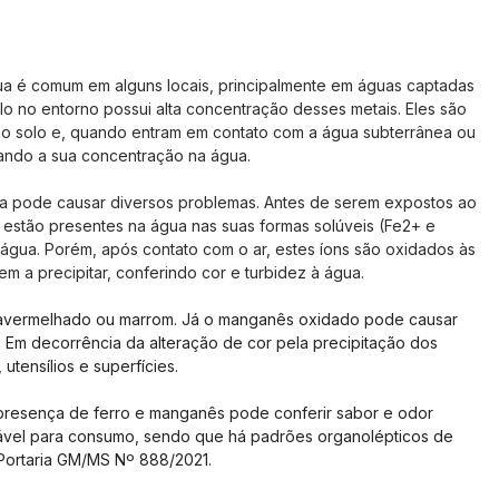
a é comum em alguns locais, principalmente em águas captadas 
lo no entorno possui alta concentração desses metais. Eles são 
no solo e, quando entram em contato com a água subterrânea ou 
tando a sua concentração na água.
a pode causar diversos problemas. Antes de serem expostos ao 
 estão presentes na água nas suas formas solúveis (Fe2+ e 
água. Porém, após contato com o ar, estes íons são oxidados às 
m a precipitar, conferindo cor e turbidez à água.
 avermelhado ou marrom. Já o manganês oxidado pode causar 
 Em decorrência da alteração de cor pela precipitação dos 
utensílios e superfícies.
 presença de ferro e manganês pode conferir sabor e odor 
ável para consumo, sendo que há padrões organolépticos de 
Portaria GM/MS Nº 888/2021.