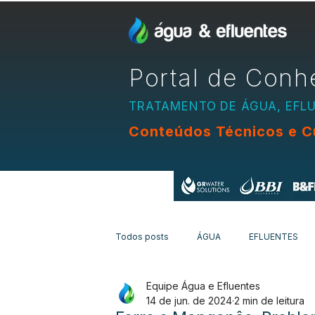
Portal de Conh
TRATAMENTO DE ÁGUA, EFL
Conteúdos Técnicos e C
Apoio:
Todos posts
ÁGUA
EFLUENTES
Equipe Água e Efluentes
EQUIPAMENTOS
CURSOS
N
14 de jun. de 2024
2 min de leitura