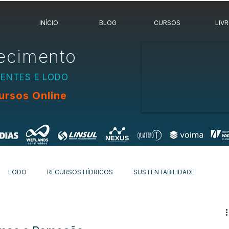
INÍCIO
BLOG
CURSOS
LIV
ecimento
UENTES E LODO
ursos Online
LODO
RECURSOS HÍDRICOS
SUSTENTABILIDADE
OVIDADES
OUTROS