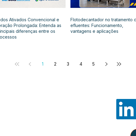
dos Ativados Convencional e
Flotodecantador no tratamento 
ração Prolongada: Entenda as
efluentes: Funcionamento,
incipais diferenças entre os
vantagens e aplicações
rocessos
1
2
3
4
5
Noss