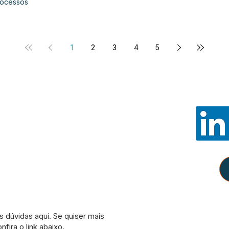
rocessos
1
2
3
4
5
Noss
E-mail:
con
WhatsApp: