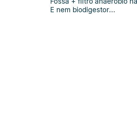
Fossa + filtro anaeróbio n
E nem biodigestor...