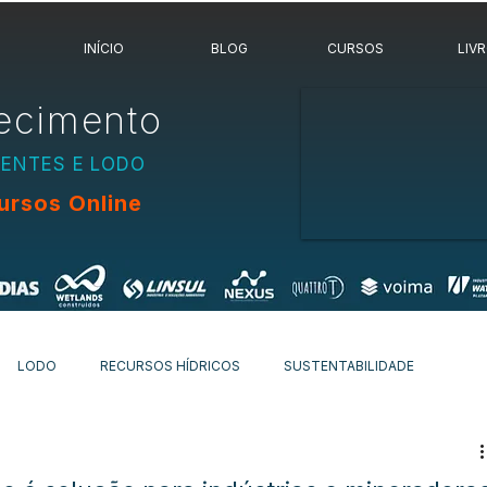
INÍCIO
BLOG
CURSOS
LIV
ecimento
UENTES E LODO
ursos Online
LODO
RECURSOS HÍDRICOS
SUSTENTABILIDADE
OVIDADES
OUTROS