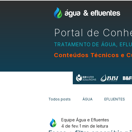
Portal de Conh
TRATAMENTO DE ÁGUA, EFL
Conteúdos Técnicos e C
Apoio:
Todos posts
ÁGUA
EFLUENTES
Equipe Água e Efluentes
EQUIPAMENTOS
CURSOS
N
4 de fev.
1 min de leitura