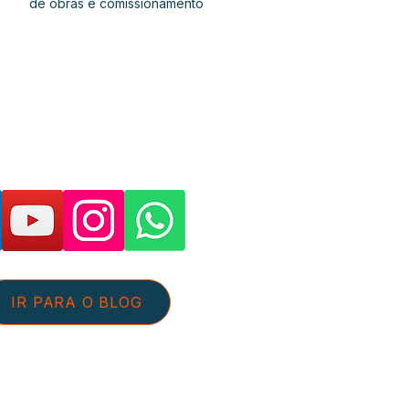
de obras e comissionamento
as páginas e suporte:
IR PARA O BLOG
tato@aguaeefluentes.com.br
+55 54 98126-5359