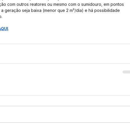
ção com outros reatores ou mesmo com o sumidouro, em pontos 
e a geração seja baixa (menor que 2 m³/dia) e há possibilidade 
o.
AQUI
.