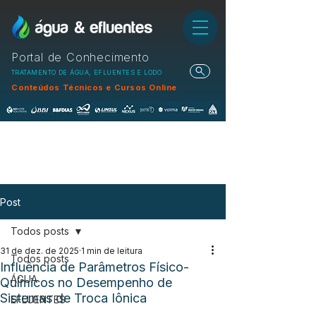
Portal de Conhecimento
TRATAMENTO DE ÁGUA, EFLUENTES E LODO
Conteúdos Técnicos e Cursos Online
Post
Todos posts
31 de dez. de 2025
1 min de leitura
Todos posts
Influência de Parâmetros Físico-
ÁGUA
Químicos no Desempenho de
Sistemas de Troca Iônica
EFLUENTES