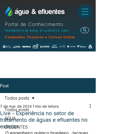
Portal de Conhecimento
TRATAMENTO DE ÁGUA, EFLUENTES E LODO
Conteúdos Técnicos e Cursos Online
Post
Todos posts
7 de mar. de 2024
1 min de leitura
Todos posts
Live - Experiência no setor de
ÁGUA
tratamento de águas e efluentes no
exterior
EFLUENTES
O engenheiro químico brasileiro, Jacques 