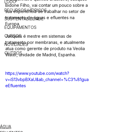
LODO
Bidone Filho, vai contar um pouco sobre a 
RECURSOS HÍDRICOS
sua experiência de trabalhar no setor de 
tratamento de águas e efluentes na 
SUSTENTABILIDADE
Europa. 
EQUIPAMENTOS
CURSOS
Jacques é mestre em sistemas de 
tratamento por membranas, e atualmente 
NOVIDADES
atua como gerente de produto na Veolia 
OUTROS
Water, unidade de Madrid, Espanha.
https://www.youtube.com/watch?
v=iS13vbpBXaU&ab_channel=%C3%81gua
eEfluentes
ÁGUA