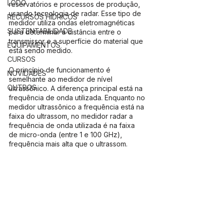
LODO
reservatórios e processos de produção, 
usando tecnologia de radar. Esse tipo de 
RECURSOS HÍDRICOS
medidor utiliza ondas eletromagnéticas 
SUSTENTABILIDADE
para determinar a distância entre o 
transmissor e a superfície do material que 
EQUIPAMENTOS
está sendo medido.
CURSOS
O princípio de funcionamento é 
NOVIDADES
semelhante ao medidor de nível 
OUTROS
ultrassônico. A diferença principal está na 
frequência de onda utilizada. Enquanto no 
medidor ultrassônico a frequência está na 
faixa do ultrassom, no medidor radar a 
frequência de onda utilizada é na faixa 
de micro-onda (entre 1 e 100 GHz), 
frequência mais alta que o ultrassom.