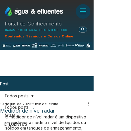
Portal de Conhecimento
TRATAMENTO DE ÁGUA, EFLUENTES E LODO
Conteúdos Técnicos e Cursos Online
Post
Todos posts
19 de jun. de 2023
2 min de leitura
Todos posts
Medidor de nível radar
ÁGUA
O medidor de nível radar é um dispositivo 
utilizado para medir o nível de líquidos ou 
EFLUENTES
sólidos em tanques de armazenamento, 