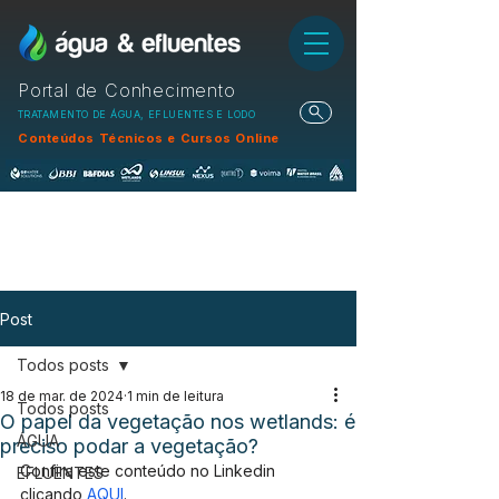
Portal de Conhecimento
TRATAMENTO DE ÁGUA, EFLUENTES E LODO
Conteúdos Técnicos e Cursos Online
Post
Todos posts
18 de mar. de 2024
1 min de leitura
Todos posts
O papel da vegetação nos wetlands: é
ÁGUA
preciso podar a vegetação?
Confira este conteúdo no Linkedin 
EFLUENTES
clicando 
AQUI
.