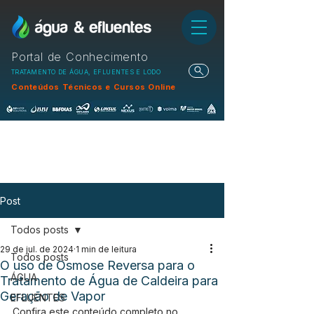
Portal de Conhecimento
TRATAMENTO DE ÁGUA, EFLUENTES E LODO
Conteúdos Técnicos e Cursos Online
Post
Todos posts
29 de jul. de 2024
1 min de leitura
Todos posts
O uso de Osmose Reversa para o
ÁGUA
Tratamento de Água de Caldeira para
Geração de Vapor
EFLUENTES
Confira este conteúdo completo no 