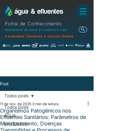
Portal de Conhecimento
TRATAMENTO DE ÁGUA, EFLUENTES E LODO
Conteúdos Técnicos e Cursos Online
Post
Todos posts
11 de nov. de 2025
3 min de leitura
Todos posts
Organismos Patogênicos nos
ÁGUA
Efluentes Sanitários: Parâmetros de
Monitoramento, Doenças
EFLUENTES
Transmitidas e Processos de