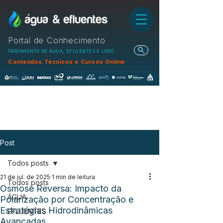
Portal de Conhecimento
TRATAMENTO DE ÁGUA, EFLUENTES E LODO
Conteúdos Técnicos e Cursos Online
Post
Todos posts
21 de jul. de 2025
1 min de leitura
Todos posts
Osmose Reversa: Impacto da
ÁGUA
Polarização por Concentração e
Estratégias Hidrodinâmicas
EFLUENTES
Avançadas