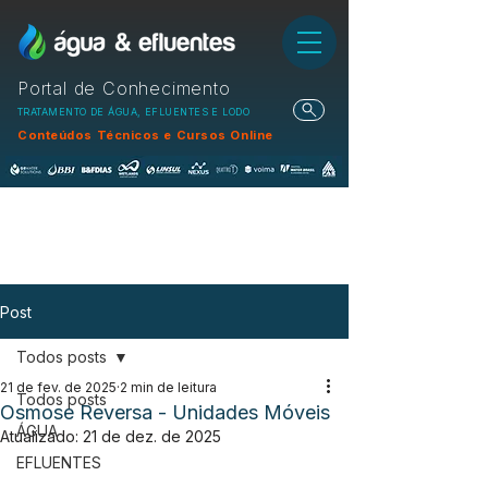
Portal de Conhecimento
TRATAMENTO DE ÁGUA, EFLUENTES E LODO
Conteúdos Técnicos e Cursos Online
Post
Todos posts
21 de fev. de 2025
2 min de leitura
Todos posts
Osmose Reversa - Unidades Móveis
ÁGUA
Atualizado:
21 de dez. de 2025
EFLUENTES