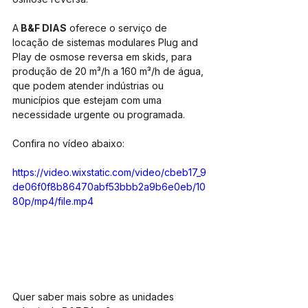
A
B&F DIAS
 oferece o serviço de 
locação de sistemas modulares Plug and 
Play de osmose reversa em skids, para 
produção de 20 m³/h a 160 m³/h de água, 
que podem atender indústrias ou 
municípios que estejam com uma 
necessidade urgente ou programada. 
Confira no vídeo abaixo:
https://video.wixstatic.com/video/cbeb17_9
de06f0f8b86470abf53bbb2a9b6e0eb/10
80p/mp4/file.mp4
Quer saber mais sobre as unidades 