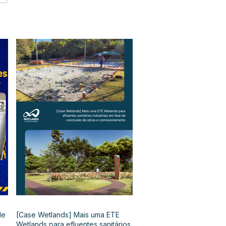
de
[Case Wetlands] Mais uma ETE
Wetlands para efluentes sanitários