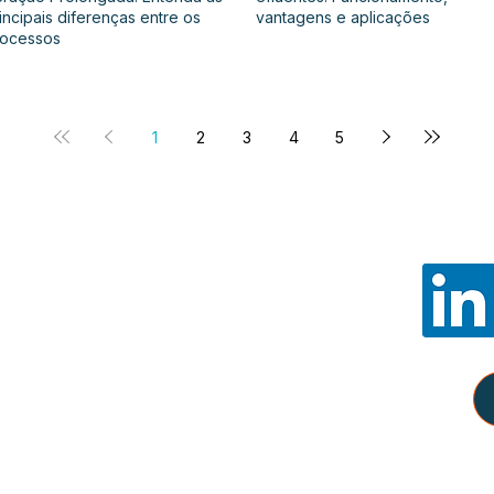
incipais diferenças entre os
vantagens e aplicações
rocessos
1
2
3
4
5
Noss
E-mail:
con