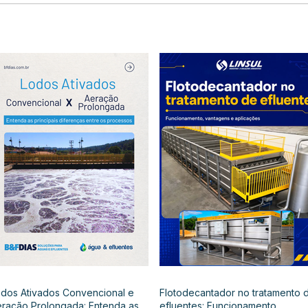
dos Ativados Convencional e
Flotodecantador no tratamento 
ração Prolongada: Entenda as
efluentes: Funcionamento,