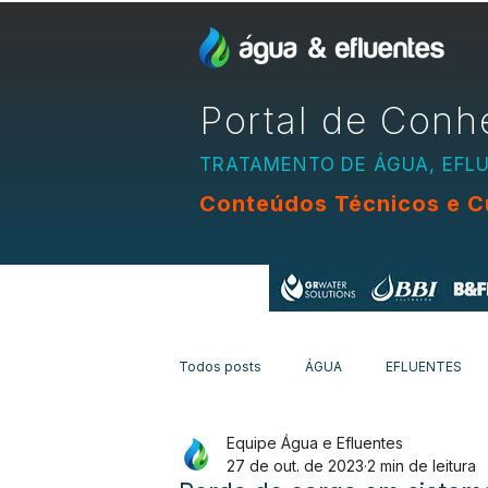
Portal de Conh
TRATAMENTO DE ÁGUA, EFL
Conteúdos Técnicos e C
Apoio:
Todos posts
ÁGUA
EFLUENTES
Equipe Água e Efluentes
EQUIPAMENTOS
CURSOS
N
27 de out. de 2023
2 min de leitura