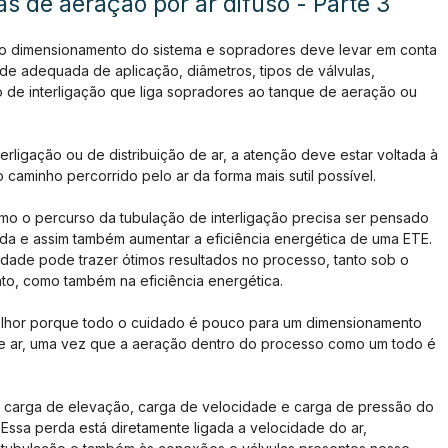
s de aeração por ar difuso - Parte 3
 o dimensionamento do sistema e sopradores deve levar em conta 
de adequada de aplicação, diâmetros, tipos de válvulas, 
de interligação que liga sopradores ao tanque de aeração ou 
erligação ou de distribuição de ar, a atenção deve estar voltada à 
caminho percorrido pelo ar da forma mais sutil possível.
o o percurso da tubulação de interligação precisa ser pensado 
rda e assim também aumentar a eficiência energética de uma ETE. 
idade pode trazer ótimos resultados no processo, tanto sob o 
nto, como também na eficiência energética.
elhor porque todo o cuidado é pouco para um dimensionamento 
 de ar, uma vez que a aeração dentro do processo como um todo é 
 carga de elevação, carga de velocidade e carga de pressão do 
Essa perda está diretamente ligada a velocidade do ar, 