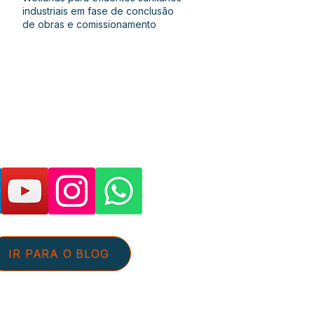
industriais em fase de conclusão
de obras e comissionamento
as páginas e suporte:
IR PARA O BLOG
tato@aguaeefluentes.com.br