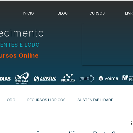
INÍCIO
BLOG
CURSOS
LIV
ecimento
UENTES E LODO
ursos Online
LODO
RECURSOS HÍDRICOS
SUSTENTABILIDADE
OVIDADES
OUTROS