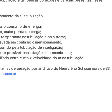
 tubulação e também às conexões e válvulas presentes nesse 
namento da sua tubulação:
or o consumo de energia;
or, maior perda de carga;
 temperatura na tubulação e no sistema;
levada em conta no dimensionamento;
corrido pela tubulação de interligação;
tore possíveis incrustações nas membranas;
líbrio entre custo x velocidade do ar na tubulação.
istemas de aeração por ar difuso do Hemisfério Sul com mais de 33 
ias.com.br