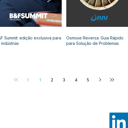
F Summit: edição exclusiva para
Osmose Reversa: Guia Rápido
 indústrias
para Solução de Problemas
1
2
3
4
5
Noss