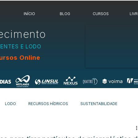
INÍCIO
BLOG
CURSOS
LIV
ecimento
UENTES E LODO
ursos Online
LODO
RECURSOS HÍDRICOS
SUSTENTABILIDADE
OVIDADES
OUTROS