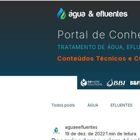
Portal de Conh
TRATAMENTO DE ÁGUA, EFL
Conteúdos Técnicos e C
Apoio:
Todos posts
ÁGUA
EFLUENTES
aguaeefluentes
EQUIPAMENTOS
CURSOS
N
19 de dez. de 2022
1 min de leitura