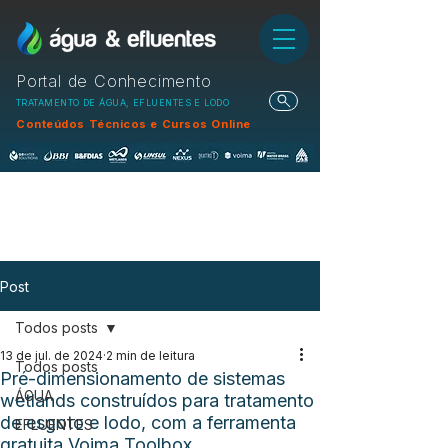
Portal de Conhecimento
TRATAMENTO DE ÁGUA, EFLUENTES E LODO
Conteúdos Técnicos e Cursos Online
Post
Todos posts
13 de jul. de 2024
2 min de leitura
Todos posts
Pré-dimensionamento de sistemas
ÁGUA
wetlands construídos para tratamento
de esgoto e lodo, com a ferramenta
EFLUENTES
gratuita Voima Toolbox