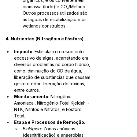
orgânicos, e os convertem em 
biomassa (lodo) e CO₂/Metano. 
Outros processos utilizados são 
as lagoas de estabilização e os 
wetlands construídos.
4. Nutrientes (Nitrogênio e Fósforo)
Impacto: 
Estimulam o crescimento 
excessivo de algas, acarretando em 
diversos problemas no corpo hídrico, 
como: diminuição do OD da água, 
liberação de substâncias que causam 
gosto e odor, liberação de toxinas, 
entre outros.
Monitoramento: 
Nitrogênio 
Amoniacal, Nitrogênio Total Kjeldahl - 
NTK, Nitritos e Nitratos, e Fósforo 
Total.
Etapa e Processos de Remoção:
Biológica:
 Zonas anóxicas 
(desnitrificação) e anaeróbias 