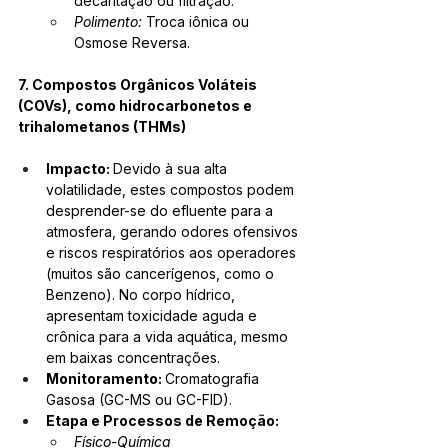
decantação ou filtração.
Polimento:
 Troca iônica ou 
Osmose Reversa.
7. Compostos Orgânicos Voláteis 
(COVs), como hidrocarbonetos e 
trihalometanos (THMs)
Impacto: 
Devido à sua alta 
volatilidade, estes compostos podem 
desprender-se do efluente para a 
atmosfera, gerando odores ofensivos 
e riscos respiratórios aos operadores 
(muitos são cancerígenos, como o 
Benzeno). No corpo hídrico, 
apresentam toxicidade aguda e 
crônica para a vida aquática, mesmo 
em baixas concentrações.
Monitoramento: 
Cromatografia 
Gasosa (GC-MS ou GC-FID).
Etapa e Processos de Remoção:
Físico-Química 