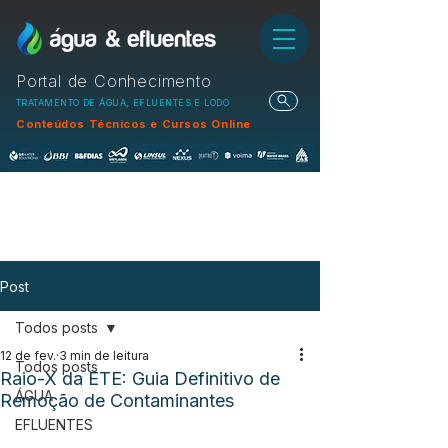
Portal de Conhecimento
TRATAMENTO DE ÁGUA, EFLUENTES E LODO
Conteúdos Técnicos e Cursos Online
Post
Todos posts
12 de fev.
3 min de leitura
Todos posts
Raio-X da ETE: Guia Definitivo de
ÁGUA
Remoção de Contaminantes
EFLUENTES