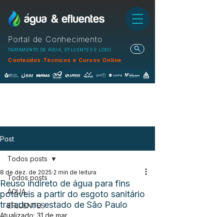
Portal de Conhecimento
TRATAMENTO DE ÁGUA, EFLUENTES E LODO
Conteúdos Técnicos e Cursos Online
Post
Todos posts
8 de dez. de 2025
2 min de leitura
Todos posts
Reúso indireto de água para fins
ÁGUA
potáveis a partir do esgoto sanitário
tratado no estado de São Paulo
EFLUENTES
Atualizado:
31 de mar.