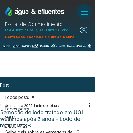
Portal de Conhecimento
TRATAMENTO DE ÁGUA, EFLUENTES E LODO
Conteúdos Técnicos e Cursos Online
Post
Todos posts
14 de mai. de 2025
1 min de leitura
Todos posts
Remoção de lodo tratado em UGL
ÁGUA
wetlands após 2 anos - Lodo de
reator UASB
EFLUENTES
Saiba mais sobre as vantagens da UGL 