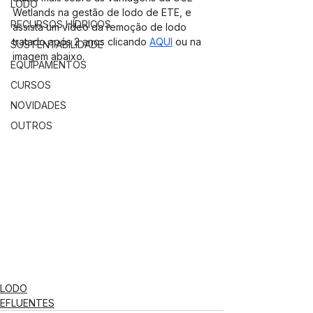
LODO
Wetlands na gestão de lodo de ETE, e 
RECURSOS HÍDRICOS
assista um vídeo da remoção de lodo 
tratado após 2 anos clicando 
AQUI
 ou na 
SUSTENTABILIDADE
imagem abaixo.
EQUIPAMENTOS
CURSOS
NOVIDADES
OUTROS
LODO
EFLUENTES