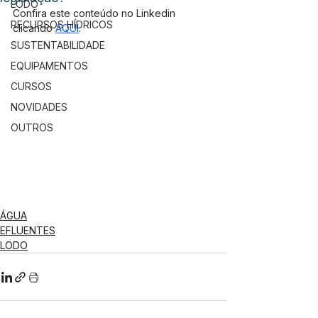
LODO
Confira este conteúdo no Linkedin 
RECURSOS HÍDRICOS
clicando 
AQUI
.
SUSTENTABILIDADE
EQUIPAMENTOS
CURSOS
NOVIDADES
OUTROS
ÁGUA
EFLUENTES
LODO