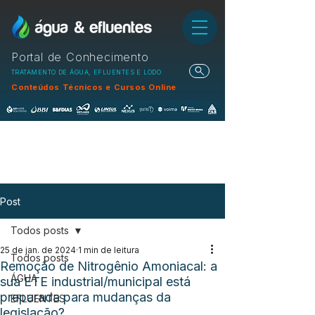
Portal de Conhecimento
TRATAMENTO DE ÁGUA, EFLUENTES E LODO
Conteúdos Técnicos e Cursos Online
Post
Todos posts
25 de jan. de 2024
1 min de leitura
Todos posts
Remoção de Nitrogênio Amoniacal: a
ÁGUA
sua ETE industrial/municipal está
preparada para mudanças da
EFLUENTES
legislação?