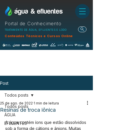
Portal de Conhecimento
TRATAMENTO DE ÁGUA, EFLUENTES E LODO
Conteúdos Técnicos e Cursos Online
Post
Todos posts
25 de ago. de 2022
1 min de leitura
Todos posts
Resinas de troca iônica
ÁGUA
A água contém íons que estão dissolvidos 
EFLUENTES
sob a forma de cátions e ânions. Muitas 