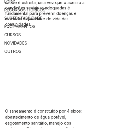
LODO
saúde é estreita, uma vez que o acesso a 
condições sanitárias adequadas é 
RECURSOS HÍDRICOS
fundamental para prevenir doenças e 
SUSTENTABILIDADE
melhorar a qualidade de vida das 
comunidades.
EQUIPAMENTOS
CURSOS
NOVIDADES
OUTROS
O saneamento é constituído por 4 eixos: 
abastecimento de água potável, 
esgotamento sanitário, manejo dos 