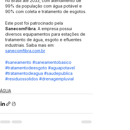
no Brasil até 2033, com atendimento de 
99% da população com água potável e 
90% com coleta e tratamento de esgotos.
Este post foi patrocinado pela 
SanecomFibra
. A empresa possui 
diversos equipamentos para estações de 
tratamento de água, esgoto e efluentes 
industriais. Saiba mais em: 
sanecomfibra.com.br
#saneamento
#saneamentobasico
#tratamentodeesgoto
#aguapotavel
#tratamentodeagua
#saudepublica
#residuossolidos
#drenagempluvial
ÁGUA