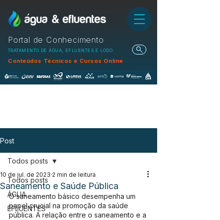
Portal de Conhecimento
TRATAMENTO DE ÁGUA, EFLUENTES E LODO
Conteúdos Técnicos e Cursos Online
Post
Todos posts
10 de jul. de 2023
2 min de leitura
Todos posts
Saneamento e Saúde Pública
ÁGUA
O saneamento básico desempenha um 
papel crucial na promoção da saúde 
EFLUENTES
pública. A relação entre o saneamento e a 