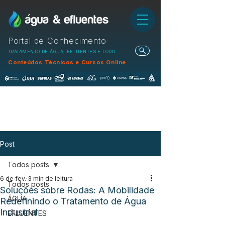
Portal de Conhecimento
TRATAMENTO DE ÁGUA, EFLUENTES E LODO
Conteúdos Técnicos e Cursos Online
Post
Todos posts
6 de fev.
3 min de leitura
Todos posts
Soluções sobre Rodas: A Mobilidade
ÁGUA
Redefinindo o Tratamento de Água
Industrial
EFLUENTES