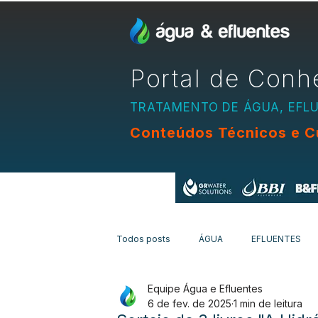
Portal de Conh
TRATAMENTO DE ÁGUA, EFL
Conteúdos Técnicos e C
Apoio:
Todos posts
ÁGUA
EFLUENTES
Equipe Água e Efluentes
EQUIPAMENTOS
CURSOS
N
6 de fev. de 2025
1 min de leitura