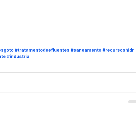
esgoto
#tratamentodeefluentes
#saneamento
#recursoshidr
nte
#industria