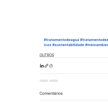
#tratamentodeagua
#tratamentode
icos
#sustentabilidade
#meioambie
OUTROS
Comentários