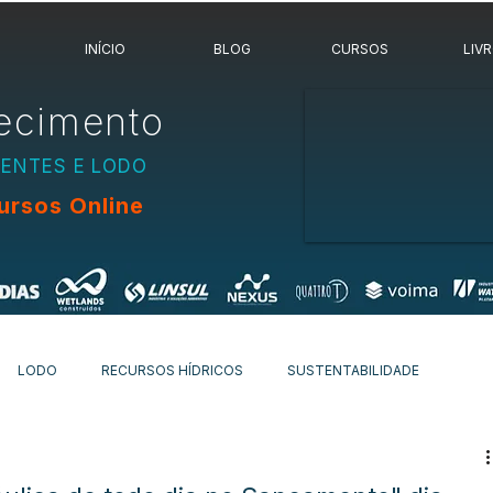
INÍCIO
BLOG
CURSOS
LIV
ecimento
UENTES E LODO
ursos Online
LODO
RECURSOS HÍDRICOS
SUSTENTABILIDADE
OVIDADES
OUTROS