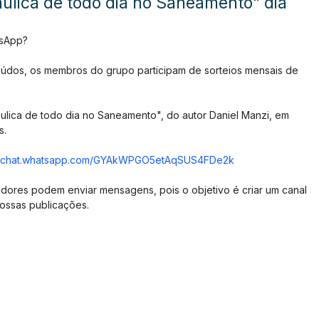
ráulica de todo dia no Saneamento" dia
tsApp?
údos, os membros do grupo participam de sorteios mensais de 
ráulica de todo dia no Saneamento", do autor Daniel Manzi, em 
s.
://chat.whatsapp.com/GYAkWPGO5etAqSUS4FDe2k
dores podem enviar mensagens, pois o objetivo é criar um canal 
ossas publicações.