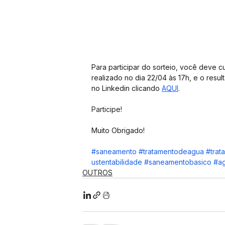
Para participar do sorteio, você deve c
realizado no dia 22/04 às 17h, e o resu
no Linkedin clicando
AQUI
.
Participe!
Muito Obrigado!
#saneamento
#tratamentodeagua
#trat
ustentabilidade
#saneamentobasico
#ag
OUTROS