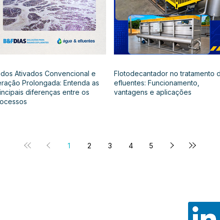
dos Ativados Convencional e
Flotodecantador no tratamento 
ração Prolongada: Entenda as
efluentes: Funcionamento,
incipais diferenças entre os
vantagens e aplicações
rocessos
1
2
3
4
5
Noss