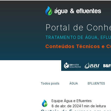
Portal de Conh
TRATAMENTO DE ÁGUA, EFL
Conteúdos Técnicos e C
Apoio:
Todos posts
ÁGUA
EFLUENTES
Equipe Água e Efluentes
EQUIPAMENTOS
CURSOS
N
8 de abr. de 2024
1 min de leitura