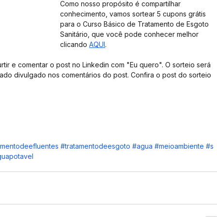
Como nosso propósito é compartilhar 
conhecimento, vamos sortear 5 cupons grátis 
para o Curso Básico de Tratamento de Esgoto 
Sanitário, que você pode conhecer melhor 
clicando 
AQUI
.
urtir e comentar o post no Linkedin com "Eu quero". O sorteio será 
ltado divulgado nos comentários do post. Confira o post do sorteio 
amentodeefluentes
#tratamentodeesgoto
#agua
#meioambiente
#s
uapotavel