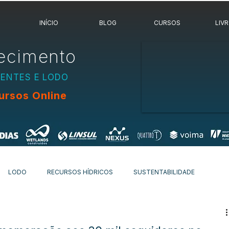
INÍCIO
BLOG
CURSOS
LIV
ecimento
UENTES E LODO
ursos Online
LODO
RECURSOS HÍDRICOS
SUSTENTABILIDADE
OVIDADES
OUTROS