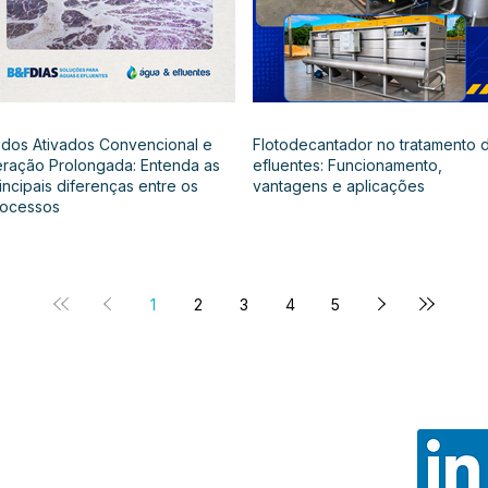
dos Ativados Convencional e
Flotodecantador no tratamento 
ração Prolongada: Entenda as
efluentes: Funcionamento,
incipais diferenças entre os
vantagens e aplicações
rocessos
1
2
3
4
5
Noss