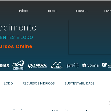
INÍCIO
BLOG
CURSOS
LIV
ecimento
UENTES E LODO
ursos Online
LODO
RECURSOS HÍDRICOS
SUSTENTABILIDADE
OVIDADES
OUTROS