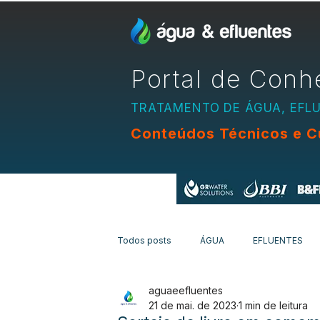
Portal de Conh
TRATAMENTO DE ÁGUA, EFL
Conteúdos Técnicos e C
Apoio:
Todos posts
ÁGUA
EFLUENTES
aguaeefluentes
EQUIPAMENTOS
CURSOS
N
21 de mai. de 2023
1 min de leitura