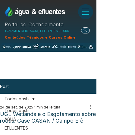
Portal de Conhecimento
TRATAMENTO DE ÁGUA, EFLUENTES E LODO
Conteúdos Técnicos e Cursos Online
Post
Todos posts
24 de set. de 2025
1 min de leitura
Todos posts
UGL Wetlands e o Esgotamento sobre
ÁGUA
rodas: Case CASAN / Campo Erê
EFLUENTES