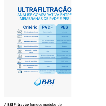
A 
BBI Filtração
 fornece módulos de 