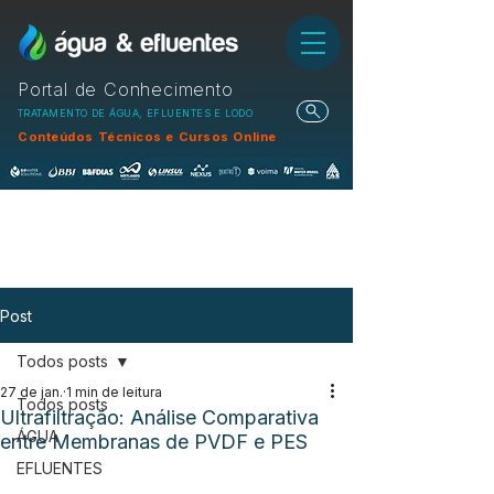
Portal de Conhecimento
TRATAMENTO DE ÁGUA, EFLUENTES E LODO
Conteúdos Técnicos e Cursos Online
Post
Todos posts
27 de jan.
1 min de leitura
Todos posts
Ultrafiltração: Análise Comparativa
ÁGUA
entre Membranas de PVDF e PES
EFLUENTES