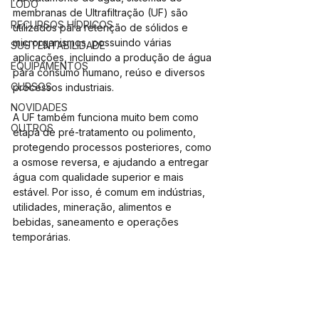
LODO
membranas de Ultrafiltração (UF) são 
RECURSOS HÍDRICOS
utilizados para retenção de sólidos e 
microrganismos, possuindo várias 
SUSTENTABILIDADE
aplicações, incluindo a produção de água 
EQUIPAMENTOS
para consumo humano, reúso e diversos 
CURSOS
processos industriais.
NOVIDADES
A UF também funciona muito bem como 
OUTROS
etapa de pré-tratamento ou polimento, 
protegendo processos posteriores, como 
a osmose reversa, e ajudando a entregar 
água com qualidade superior e mais 
estável. Por isso, é comum em indústrias, 
utilidades, mineração, alimentos e 
bebidas, saneamento e operações 
temporárias.