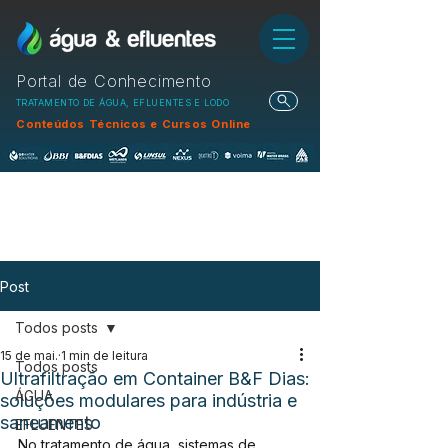
Portal de Conhecimento
TRATAMENTO DE ÁGUA, EFLUENTES E LODO
Conteúdos Técnicos e Cursos Online
Post
Todos posts
15 de mai.
1 min de leitura
Todos posts
Ultrafiltração em Container B&F Dias:
ÁGUA
soluções modulares para indústria e
saneamento
EFLUENTES
No tratamento de água, sistemas de 