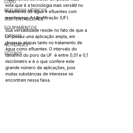
LODO
esta que é a tecnologia mais versátil no 
RECURSOS HÍDRICOS
tratamento de água e efluentes com 
membranas: A Ultrafiltração (UF).
SUSTENTABILIDADE
EQUIPAMENTOS
Sua versatilidade reside no fato de que a 
CURSOS
UF possui uma aplicação ampla, em 
diversas etapas tanto no tratamento de 
NOVIDADES
água como efluentes. O intervalo do 
OUTROS
tamanho do poro da UF  é entre 0,01 e 0,1 
micrômetro e é o que confere este 
grande número de aplicações, pois 
muitas substâncias de interesse se 
encontram nessa faixa.