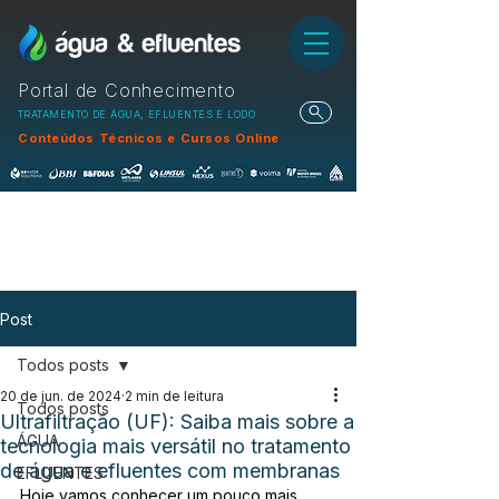
Portal de Conhecimento
TRATAMENTO DE ÁGUA, EFLUENTES E LODO
Conteúdos Técnicos e Cursos Online
Post
Todos posts
20 de jun. de 2024
2 min de leitura
Todos posts
Ultrafiltração (UF): Saiba mais sobre a
ÁGUA
tecnologia mais versátil no tratamento
de água e efluentes com membranas
EFLUENTES
Hoje vamos conhecer um pouco mais 