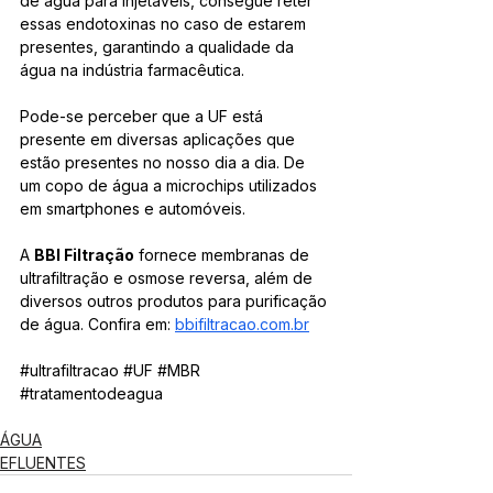
de água para injetáveis, consegue reter 
essas endotoxinas no caso de estarem 
presentes, garantindo a qualidade da 
água na indústria farmacêutica.
Pode-se perceber que a UF está 
presente em diversas aplicações que 
estão presentes no nosso dia a dia. De 
um copo de água a microchips utilizados 
em smartphones e automóveis.
A 
BBI Filtração
 fornece membranas de 
ultrafiltração e osmose reversa, além de 
diversos outros produtos para purificação 
de água. Confira em: 
bbifiltracao.com.br
#ultrafiltracao
#UF
#MBR
#tratamentodeagua
ÁGUA
EFLUENTES