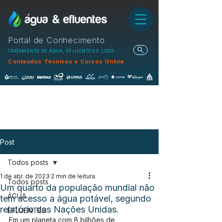
Portal de Conhecimento
TRATAMENTO DE ÁGUA, EFLUENTES E LODO
Conteúdos Técnicos e Cursos Online
Post
Todos posts
1 de abr. de 2023
2 min de leitura
Todos posts
Um quarto da população mundial não
ÁGUA
tem acesso a água potável, segundo
relatório das Nações Unidas.
EFLUENTES
Em um planeta com 8 bilhões de 