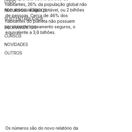
LODO
habitantes, 26% da população global não 
tem acesso à água potável, ou 2 bilhões 
RECURSOS HÍDRICOS
de pessoas. Cerca de 46% dos 
SUSTENTABILIDADE
habitantes do planeta não possuem 
serviços de saneamento seguros, o 
EQUIPAMENTOS
equivalente a 3,6 bilhões.
CURSOS
NOVIDADES
OUTROS
Os números são do novo relatório da 