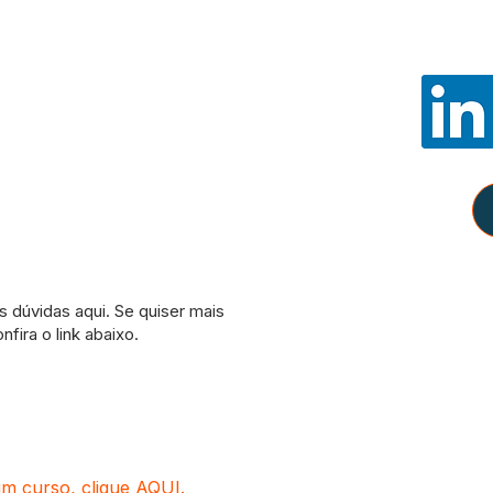
Noss
E-mail:
con
WhatsApp:
Política
Como partici
Amazon, e de
remunerados pe
um curso, clique
AQUI
.