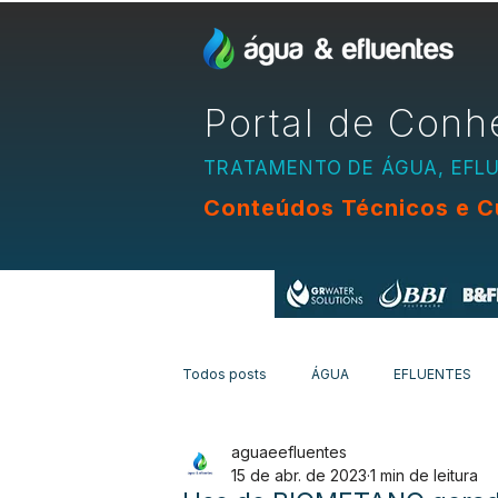
Portal de Conh
TRATAMENTO DE ÁGUA, EFL
Conteúdos Técnicos e C
Apoio:
Todos posts
ÁGUA
EFLUENTES
aguaeefluentes
EQUIPAMENTOS
CURSOS
N
15 de abr. de 2023
1 min de leitura