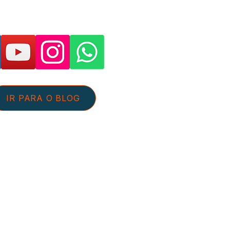
as páginas e suporte:
IR PARA O BLOG
tato@aguaeefluentes.com.br
+55 54 98126-5359
 de Privacidade
Sobre nós
pante do Programa de Associados da
 Afiliados do Mercado Livre, somos
las compras qualificadas efetuadas.