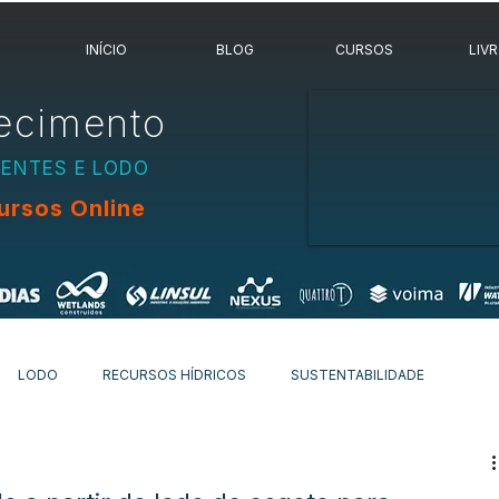
INÍCIO
BLOG
CURSOS
LIV
ecimento
UENTES E LODO
ursos Online
LODO
RECURSOS HÍDRICOS
SUSTENTABILIDADE
OVIDADES
OUTROS