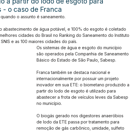
a partir do lodo de esgoto para
 - o caso de Franca
 quando o assunto é saneamento.
o abastecimento de água potável, e 100% do esgoto é coletado 
melhores cidades do Brasil no Ranking do Saneamento do Instituto 
 SNIS e as 100 maiores cidades do país. 
Os sistemas de água e esgoto do município 
são operados pela Companhia de Saneamento 
Básico do Estado de São Paulo, Sabesp.
Franca também se destaca nacional e 
internacionalmente por possuir um projeto 
inovador em sua ETE: o biometano produzido a 
partir do lodo de esgoto é utilizado para 
abastecer a frota de veículos leves da Sabesp 
no município.
O biogás gerado nos digestores anaeróbios 
de lodo da ETE passa por tratamento para 
remoção de gás carbônico, umidade, sulfeto 