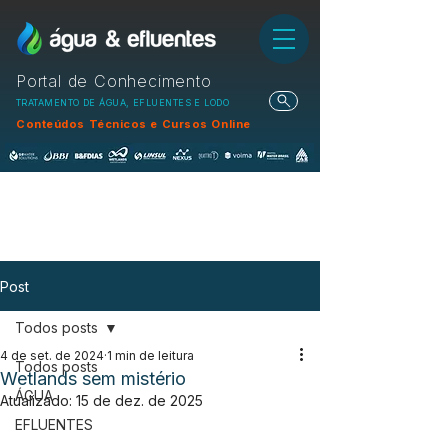
Portal de Conhecimento
TRATAMENTO DE ÁGUA, EFLUENTES E LODO
Conteúdos Técnicos e Cursos Online
Post
Todos posts
4 de set. de 2024
1 min de leitura
Todos posts
Wetlands sem mistério
ÁGUA
Atualizado:
15 de dez. de 2025
EFLUENTES