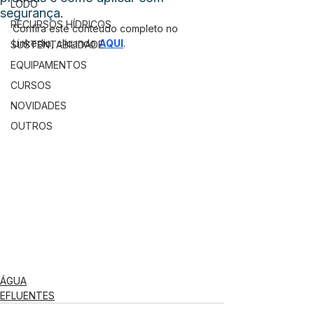
LODO
segurança.
RECURSOS HÍDRICOS
Confira este conteúdo completo no 
Linkedin, clicando 
AQUI
.
SUSTENTABILIDADE
EQUIPAMENTOS
CURSOS
NOVIDADES
OUTROS
ÁGUA
EFLUENTES