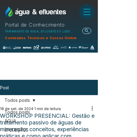
Portal de Conhecimento
TRATAMENTO DE ÁGUA, EFLUENTES E LODO
Conteúdos Técnicos e Cursos Online
Post
Todos posts
18 de set. de 2024
1 min de leitura
Todos posts
WORKSHOP PRESENCIAL: Gestão e
ÁGUA
tratamento passivo de águas de
mineração: conceitos, experiências
EFLUENTES
práticas e como aplicar com