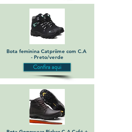
Bota feminina Catpriime com C.A
- Preto/verde
Confira aqui
Bota Gogowear Picker C.A Café +