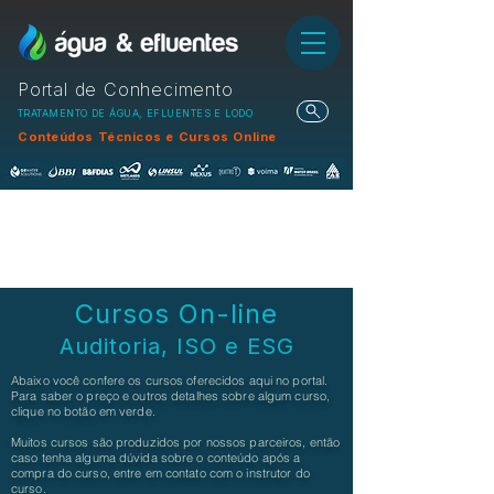
Portal de Conhecimento
TRATAMENTO DE ÁGUA, EFLUENTES E LODO
Conteúdos Técnicos e Cursos Online
Cursos On-line
Auditoria, ISO e ESG
Abaixo você confere os cursos oferecidos aqui no portal.
Para saber o preço e outros detalhes sobre algum curso,
clique no botão em verde.
Muitos cursos são produzidos por nossos parceiros, então
caso tenha alguma dúvida sobre o conteúdo após a
compra do curso, entre em contato com o instrutor do
curso.