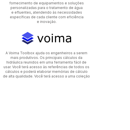
fornecimento de equipamentos e soluções
personalizadas para o tratamento de água
e efluentes, atendendo às necessidades
específicas de cada cliente com eficiência
e inovação.
A Voima Toolbox ajuda os engenheiros a serem
mais produtivos. Os principais cálculos da
hidráulica reunidos em uma ferramenta fácil de
usar. Você terá acesso às referências de todos os
cálculos e poderá elaborar memórias de cálculo
de alta qualidade. Você terá acesso a uma coleção
de cálculos selecionados pelo renomado Prof. Dr.
Marcos Vianna, e utilizados por ele no projeto de
mais de 500 Estações de Tratamento de Água
espalhadas pelo Brasil.