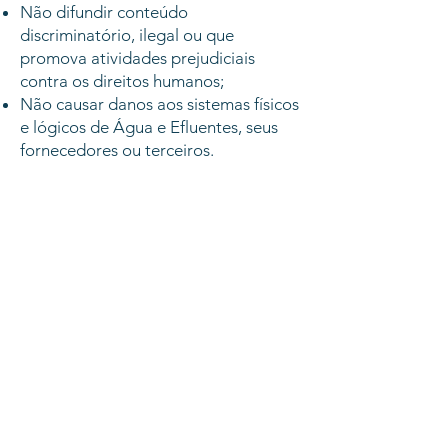
Não difundir conteúdo
discriminatório, ilegal ou que
promova atividades prejudiciais
contra os direitos humanos;
Não causar danos aos sistemas físicos
e lógicos de Água e Efluentes, seus
fornecedores ou terceiros.
Mais Informações
Esperamos que você esteja
esclarecido sobre os cookies. Se não
tiver certeza sobre algo,
recomendamos deixar os cookies
ativados para garantir que
funcionalidades do nosso site operem
conforme esperado.
Esta política entra em vigor a partir
de 05 de agosto de 2024.