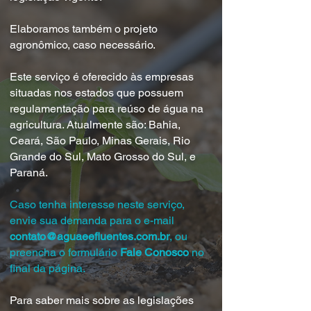
Elaboramos também o projeto
agronômico, caso necessário.
Este serviço é oferecido às empresas
situadas nos estados que possuem
regulamentação para reúso de água na
agricultura. Atualmente são: Bahia,
Ceará, São Paulo, Minas Gerais, Rio
Grande do Sul, Mato Grosso do Sul, e
Paraná.
Caso tenha interesse neste serviço,
envie sua demanda para o e-mail
contato@aguaeefluentes.com.br
, ou
preencha o formulário
Fale Conosco
no
final da página.
Para saber mais sobre as legislações