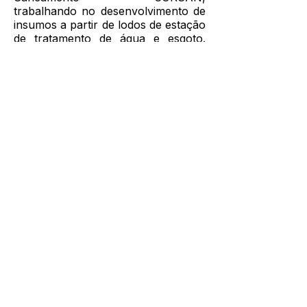
trabalhando no desenvolvimento de
insumos a partir de lodos de estação
de tratamento de água e esgoto.
Além de participar da elaboração da
Resolução CONSEMA 461/2022,
que define critérios e procedimentos
para o uso de lodos gerados em
estações de tratamento de água
(LETAs) e seus produtos derivados
em solos.
Voltar
Entre em contato