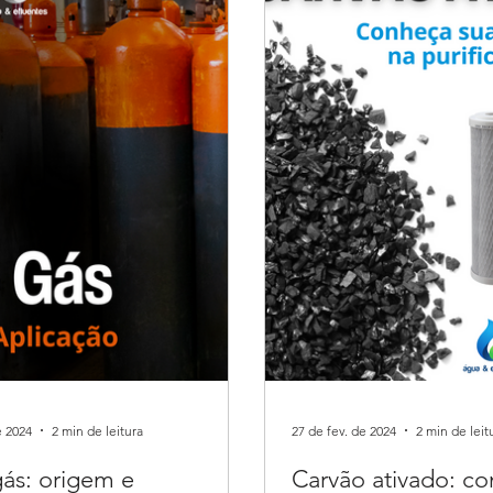
e 2024
2 min de leitura
27 de fev. de 2024
2 min de leit
gás: origem e
Carvão ativado: c