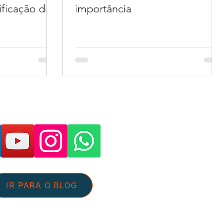
ificação de
importância
as páginas e suporte:
IR PARA O BLOG
tato@aguaeefluentes.com.br