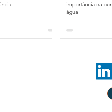
ância
importância na pur
água
Noss
E-mail:
con